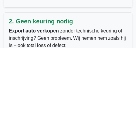
2. Geen keuring nodig
Export auto verkopen
zonder technische keuring of
inschrijving? Geen probleem. Wij nemen hem zoals hij
is – ook total loss of defect.
3. Export naar Afrika, Oost-Europa en
buiten EU
Auto verkopen naar het buitenland?
Wij hebben
vaste afnemers voor exportwagens in diverse landen,
inclusief Afrika en de Balkanregio.
4. Wat is mijn auto waard voor export?