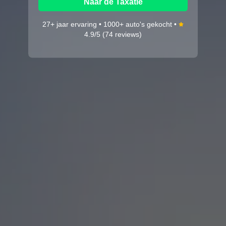
Naar de Taxatie
27+ jaar ervaring • 1000+ auto's gekocht •
4.9/5 (74 reviews)