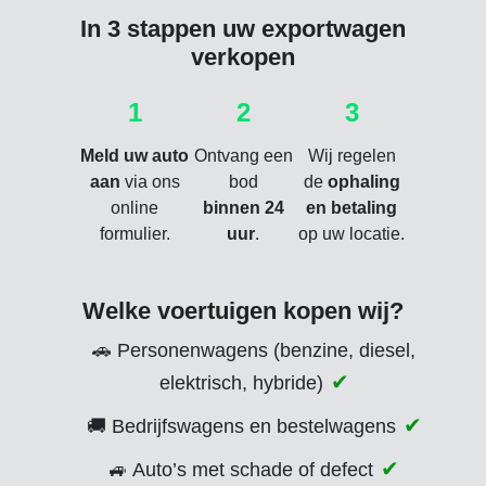
In 3 stappen uw exportwagen
verkopen
1
2
3
Meld uw auto
Ontvang een
Wij regelen
aan
via ons
bod
de
ophaling
online
binnen 24
en betaling
formulier.
uur
.
op uw locatie.
Welke voertuigen kopen wij?
🚗 Personenwagens (benzine, diesel,
elektrisch, hybride)
🚚 Bedrijfswagens en bestelwagens
🚙 Auto’s met schade of defect