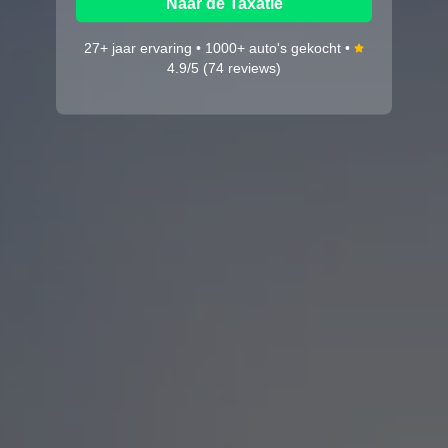
Naar de Taxatie
27+ jaar ervaring • 1000+ auto's gekocht •
4.9/5 (74 reviews)