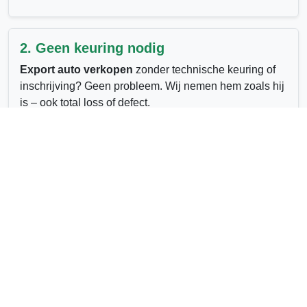
2. Geen keuring nodig
Export auto verkopen
zonder technische keuring of
inschrijving? Geen probleem. Wij nemen hem zoals hij
is – ook total loss of defect.
3. Export naar Afrika, Oost-Europa en
buiten EU
Auto verkopen naar het buitenland?
Wij hebben
vaste afnemers voor exportwagens in diverse landen,
inclusief Afrika en de Balkanregio.
4. Wat is mijn auto waard voor export?