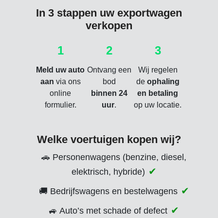
In 3 stappen uw exportwagen
verkopen
1
2
3
Meld uw auto
Ontvang een
Wij regelen
aan
via ons
bod
de
ophaling
online
binnen 24
en betaling
formulier.
uur
.
op uw locatie.
Welke voertuigen kopen wij?
🚗 Personenwagens (benzine, diesel,
elektrisch, hybride)
🚚 Bedrijfswagens en bestelwagens
🚙 Auto’s met schade of defect