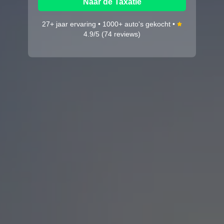
Naar de Taxatie
27+ jaar ervaring • 1000+ auto's gekocht •
4.9/5 (74 reviews)