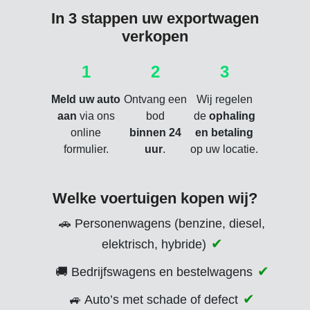
In 3 stappen uw exportwagen
verkopen
1
2
3
Meld uw auto
Ontvang een
Wij regelen
aan
via ons
bod
de
ophaling
online
binnen 24
en betaling
formulier.
uur
.
op uw locatie.
Welke voertuigen kopen wij?
🚗 Personenwagens (benzine, diesel,
elektrisch, hybride)
🚚 Bedrijfswagens en bestelwagens
🚙 Auto’s met schade of defect