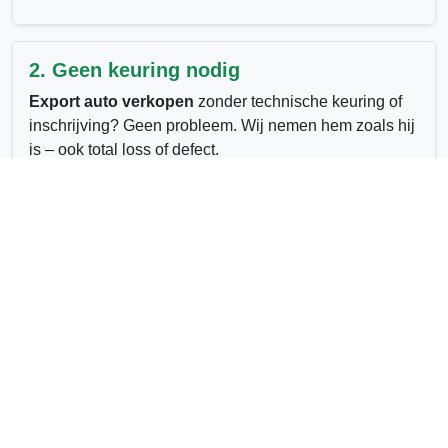
2. Geen keuring nodig
Export auto verkopen
zonder technische keuring of
inschrijving? Geen probleem. Wij nemen hem zoals hij
is – ook total loss of defect.
3. Export naar Afrika, Oost-Europa en
buiten EU
Auto verkopen naar het buitenland?
Wij hebben
vaste afnemers voor exportwagens in diverse landen,
inclusief Afrika en de Balkanregio.
4. Wat is mijn auto waard voor export?