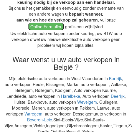
keuring nodig bij de verkoop aan een handelaar.
Bij ons is het gemakkelijk en eenvoudig zonder overname van
een andere wagen
u bepaalt wanneer,
aan wie en hoe de verkoop zal gebeuren
, vul onze
Online Formulier
gratis een vrijblijvind.
Uw elektrische auto verkopen zonder keuring, uw BTW auto
verkopen ofwel uw nieuwe elektrische auto verkopen geen
probleem wij kopen bijna alles.
Waar wenst u uw auto verkopen in
België ?
Mijn elektrische auto verkopen in West Vlaanderen in
Kortrijk
,
auto verkopen Heule, Bissegem, Marke, auto verkopen , Aalbeke,
Bellegem, Rollegem, Kooigem, Auto verkopen Kuurne,
Lendelede, auto verkopen in
Harelbeke
, Auto verkopen
Deerlijk
,
Hulste, Bavikhove, auto verkopen
Wevelgem
, Gullegem,
Moorsele, Menen, auto verkopen in Rekkem, Lauwe, auto
verkopen
Waregem
, auto verkopen Desselgem,auto verkopen in
Beveren-Leie
,Sint-Eloois-Vijve,Sint-Baafs-
Vijve,Anzegem,Vichte,Ingooigem,Gijzebrechtegem,Kaster,Tiegem,
Denijs-Outrijve,Bossuit, Spiere