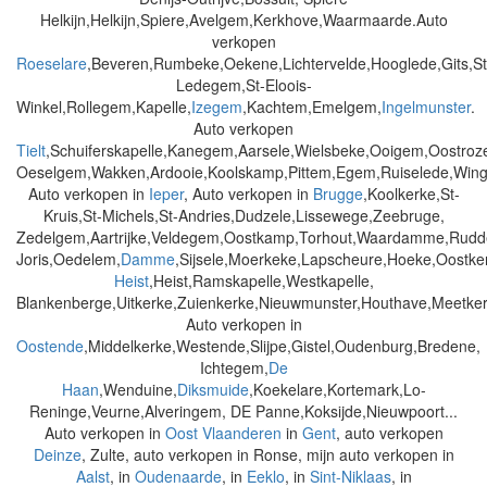
Helkijn,Helkijn,Spiere,Avelgem,Kerkhove,Waarmaarde.Auto
verkopen
Roeselare
,Beveren,Rumbeke,Oekene,Lichtervelde,Hooglede,Gits,S
Ledegem,St-Eloois-
Winkel,Rollegem,Kapelle,
Izegem
,Kachtem,Emelgem,
Ingelmunster
.
Auto verkopen
Tielt
,Schuiferskapelle,Kanegem,Aarsele,Wielsbeke,Ooigem,Oostr
Oeselgem,Wakken,Ardooie,Koolskamp,Pittem,Egem,Ruiselede,Wing
Auto verkopen in
Ieper
, Auto verkopen in
Brugge
,Koolkerke,St-
Kruis,St-Michels,St-Andries,Dudzele,Lissewege,Zeebruge,
Zedelgem,Aartrijke,Veldegem,Oostkamp,Torhout,Waardamme,Rudde
Joris,Oedelem,
Damme
,Sijsele,Moerkeke,Lapscheure,Hoeke,Oostke
Heist
,Heist,Ramskapelle,Westkapelle,
Blankenberge,Uitkerke,Zuienkerke,Nieuwmunster,Houthave,Meetker
Auto verkopen in
Oostende
,Middelkerke,Westende,Slijpe,Gistel,Oudenburg,Bredene,
Ichtegem,
De
Haan
,Wenduine,
Diksmuide
,Koekelare,Kortemark,Lo-
Reninge,Veurne,Alveringem, DE Panne,Koksijde,Nieuwpoort...
Auto verkopen in
Oost Vlaanderen
in
Gent
, auto verkopen
Deinze
, Zulte, auto verkopen in Ronse, mijn auto verkopen in
Aalst
, in
Oudenaarde
, in
Eeklo
, in
Sint-Niklaas
, in