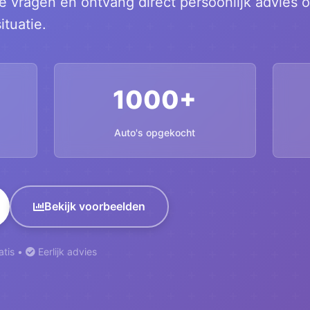
 vragen en ontvang direct persoonlijk advies 
ituatie.
1000+
Auto's opgekocht
Bekijk voorbeelden
tis •
Eerlijk advies