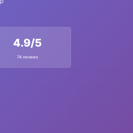
op
4.9/5
74 reviews