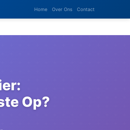
Home
Over Ons
Contact
ier:
ste Op?