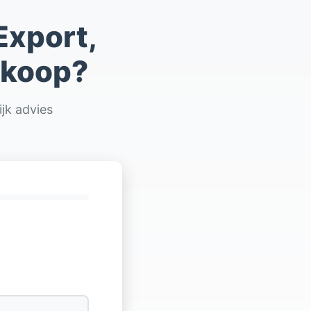
Export,
rkoop?
jk advies