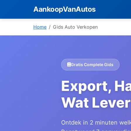
AankoopVanAutos
Home
Gids Auto Verkopen
Gratis Complete Gids
Export, Ha
Wat Leve
Ontdek in 2 minuten welk