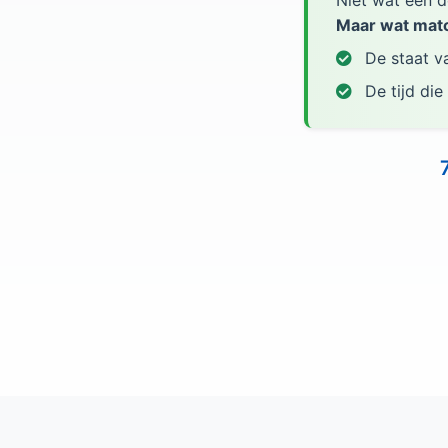
Niet wat een de
Maar wat matc
De staat 
De tijd die