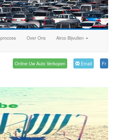
procces
Over Ons
Airco Bijvullen
Online Uw Auto Verkopen
Email
Fr