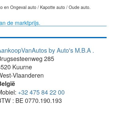
o en Ongeval auto / Kapotte auto / Oude auto.
van de marktprijs.
AankoopVanAutos by Auto's M.B.A .
Brugsesteenweg 285
8520
Kuurne
West-Vlaanderen
België
Mobiel:
+32 475 84 22 00
BTW : BE 0770.190.193