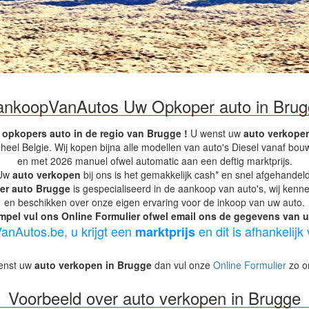
ankoopVanAutos Uw Opkoper auto in Brug
r
opkopers auto in de regio van Brugge !
U wenst uw
auto verkopen
heel Belgie. Wij kopen bijna alle modellen van auto's Diesel vanaf b
en met 2026 manuel ofwel automatic aan een deftig marktprijs.
Uw
auto verkopen
bij ons is het gemakkelijk cash* en snel afgehandeld
er auto Brugge
is gespecialiseerd in de aankoop van auto's, wij kenn
en beschikken over onze eigen ervaring voor de inkoop van uw auto.
mpel vul ons Online Formulier ofwel email ons de gegevens van uw
anAutos.be, u krijgt een
en dit is afhankelijk
marktprijs
 wenst uw
auto verkopen in Brugge
dan vul onze
Online Formulier
zo on
Voorbeeld over auto verkopen in Brugge