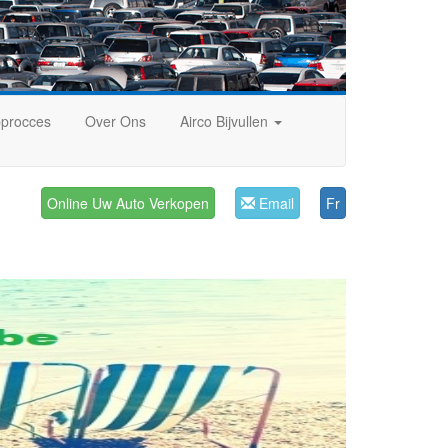
procces
Over Ons
Airco Bijvullen
Online Uw Auto Verkopen
Email
Fr