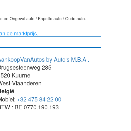
o en Ongeval auto / Kapotte auto / Oude auto.
van de marktprijs.
AankoopVanAutos by Auto's M.B.A .
Brugsesteenweg 285
8520
Kuurne
West-Vlaanderen
België
Mobiel:
+32 475 84 22 00
BTW : BE 0770.190.193