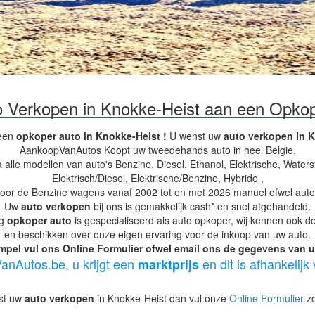
 Verkopen in Knokke-Heist aan een Opkop
 een
opkoper auto in Knokke-Heist !
U wenst uw
auto verkopen in K
AankoopVanAutos Koopt uw tweedehands auto in heel Belgie.
a alle modellen van auto's Benzine, Diesel, Ethanol, Elektrische, Water
Elektrisch/Diesel, Elektrische/Benzine, Hybride ,
oor de Benzine wagens vanaf 2002 tot en met 2026 manuel ofwel autom
Uw
auto verkopen
bij ons is gemakkelijk cash* en snel afgehandeld.
ng
opkoper auto
is gespecialiseerd als auto opkoper, wij kennen ook d
en beschikken over onze eigen ervaring voor de inkoop van uw auto.
mpel vul ons Online Formulier ofwel email ons de gegevens van uw
anAutos.be, u krijgt een
en dit is afhankelijk
marktprijs
nst uw
auto verkopen
in Knokke-Heist dan vul onze
Online Formulier
zo