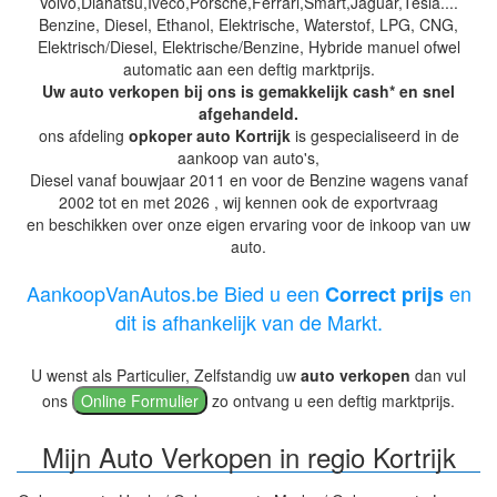
Volvo,Diahatsu,Iveco,Porsche,Ferrari,Smart,Jaguar,Tesla....
Benzine, Diesel, Ethanol, Elektrische, Waterstof, LPG, CNG,
Elektrisch/Diesel, Elektrische/Benzine, Hybride manuel ofwel
automatic aan een deftig marktprijs.
Uw auto verkopen bij ons is gemakkelijk cash* en snel
afgehandeld.
ons afdeling
opkoper auto Kortrijk
is gespecialiseerd in de
aankoop van auto's,
Diesel vanaf bouwjaar 2011 en voor de Benzine wagens vanaf
2002 tot en met 2026 , wij kennen ook de exportvraag
en beschikken over onze eigen ervaring voor de inkoop van uw
auto.
AankoopVanAutos.be Bied u een
en
Correct prijs
dit is afhankelijk van de Markt.
U wenst als Particulier, Zelfstandig uw
auto verkopen
dan vul
ons
Online Formulier
zo ontvang u een deftig marktprijs.
Mijn Auto Verkopen in regio Kortrijk