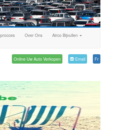
procces
Over Ons
Airco Bijvullen
Online Uw Auto Verkopen
Email
Fr