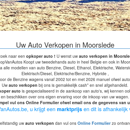
Uw Auto Verkopen in Moorslede
zoek naar een
opkoper auto !
U wenst uw
auto verkopen in Moorsle
opVanAutos Koopt uw tweedehands auto in heel Belgie en ook in Moor
na alle modellen van auto Benzine, Diesel, Ethanol, Elektrische, Waters
Elektrisch/Diesel, Elektrische/Benzine, Hybride ,
oor de Benzine wagens vanaf 2002 tot en met 2026 manuel ofwel autom
Uw
auto verkopen
bij ons is gemakkelijk cash* en snel afgehandeld.
koper auto
is gespecialiseerd in de aankoop van auto's, wij kennen o
en beschikken over ons eigen ervaring voor de inkoop van uw wagen.
mpel vul ons Online Formulier ofwel email ons de gegevens van uw
anAutos.be, u krijgt een
en dit is afhankelijk
marktprijs
Zelfstandig uw
auto verkopen
dan vul ons
Online Formulier
zo ontvang