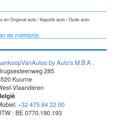
o en Ongeval auto / Kapotte auto / Oude auto.
van de marktprijs.
AankoopVanAutos by Auto's M.B.A .
Brugsesteenweg 285
8520
Kuurne
West-Vlaanderen
België
Mobiel:
+32 475 84 22 00
BTW : BE 0770.190.193