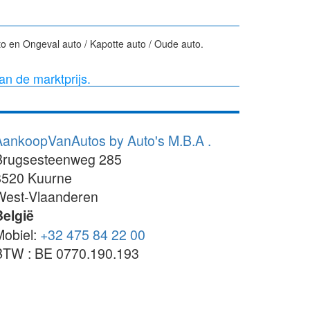
o en Ongeval auto / Kapotte auto / Oude auto.
van de marktprijs.
AankoopVanAutos by Auto's M.B.A .
Brugsesteenweg 285
8520
Kuurne
West-Vlaanderen
België
Mobiel:
+32 475 84 22 00
BTW : BE 0770.190.193