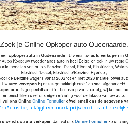
Zoek je Online Opkoper auto Oudenaarde
r een
opkoper auto in Oudenaarde !
U wenst uw
auto verkopen in 
Autos Koopt uw tweedehands auto in heel België en ook in uw regio 
a alle modellen van auto's Benzine, Diesel, Ethanol, Elektrische, Water
Elektrisch/Diesel, Elektrische/Benzine, Hybride ,
voor de Benzine wagens vanaf 2002 tot en met 2026 manuel ofwel autom
Uw
auto verkopen
bij ons is gemakkelijk cash* en snel afgehandeld.
oper auto
is gespecialiseerd in de opkoop van voertuig, wij kennen o
en beschikken over ons eigen ervaring voor de inkoop van uw auto.
l vul ons Online
Online Formulier
ofwel email ons de gegevens van
anAutos.be, u krijgt een
en dit is afhankelijk
marktprijs
dig u wenst uw
auto verkopen
dan vul ons
Online Formulier
zo ontvang 