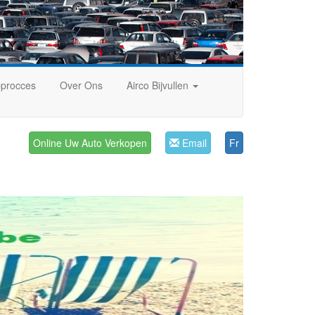
procces
Over Ons
Airco Bijvullen
Online Uw Auto Verkopen
Email
Fr