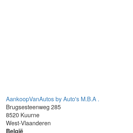
AankoopVanAutos by Auto's M.B.A .
Brugsesteenweg 285
8520
Kuurne
West-Vlaanderen
België