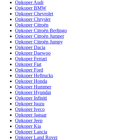
Opkoper Audi
Opkoper BMW
Opkoper Chevrolet
Opkoper Chrysler
Opkoper Citroën
Opkoper Citroën Berlingo
Opkoper Citroën Jumper
Opkoper Citroën Jumpy
Opkoper Dacia
Opkoper Daewoo
Opkoper Ferrari
Opkoper Fiat
Opkoper Ford
Opkoper Heftrucks
Opkoper Honda
Opkoper Hummer
Opkoper Hyundai
Opkoper Infiniti
Opkoper Isuzu
Opkoper Iveco
Opkoper Jaguar
Opkoper Jeep
Opkoper Kia
Opkoper Lancia
Opkoper Land Rover