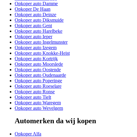
Opkoper auto Damme
Opkoper De Haan
Opkoper auto Deinze
Opkoper auto Diksmuide
Opkoper auto Gent
Opkoper auto Harelbeke
Opkoper auto Ieper
Opkoper auto Ingelmunster
Opkoper auto Izegem
Opkoper auto Knokke-Heist
Opkoper auto Kortrijk
Opkoper auto Moorslede
Opkoper auto Oostende
Opkoper auto Oudenaarde
Opkoper auto Poperinge
Opkoper auto Roeselare
Opkoper auto Ronse
Opkoper auto Tielt
Opkoper auto Waregem
Opkoper auto Wevelgem
Automerken da wij kopen
Opkoper Alfa