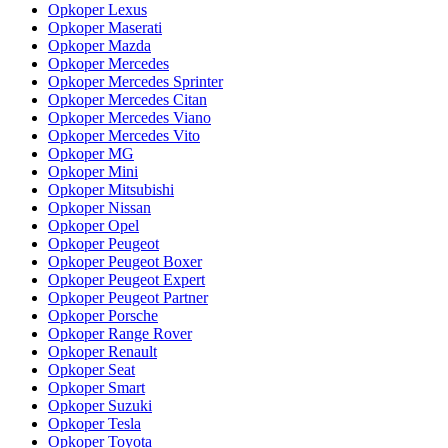
Opkoper Lexus
Opkoper Maserati
Opkoper Mazda
Opkoper Mercedes
Opkoper Mercedes Sprinter
Opkoper Mercedes Citan
Opkoper Mercedes Viano
Opkoper Mercedes Vito
Opkoper MG
Opkoper Mini
Opkoper Mitsubishi
Opkoper Nissan
Opkoper Opel
Opkoper Peugeot
Opkoper Peugeot Boxer
Opkoper Peugeot Expert
Opkoper Peugeot Partner
Opkoper Porsche
Opkoper Range Rover
Opkoper Renault
Opkoper Seat
Opkoper Smart
Opkoper Suzuki
Opkoper Tesla
Opkoper Toyota