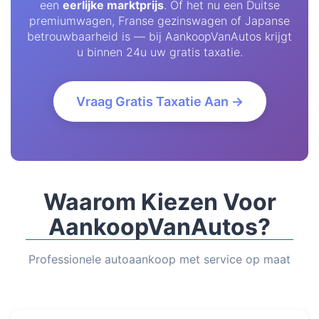
een
eerlijke marktprijs
. Of het nu een Duitse
premiumwagen, Franse gezinswagen of Japanse
betrouwbaarheid is — bij AankoopVanAutos krijgt
u binnen 24u uw gratis taxatie.
Vraag Gratis Taxatie Aan →
Waarom Kiezen Voor
AankoopVanAutos?
Professionele autoaankoop met service op maat